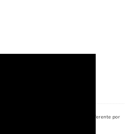
ideas para esta
 pero te recomiendo que tenga un color diferente por
ente al cascarón del huevo.