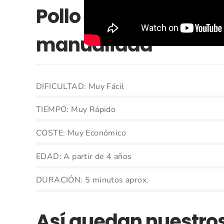
Pollo de origami – D
manualidad
DIFICULTAD: Muy Fácil
TIEMPO: Muy Rápido
COSTE: Muy Económico
EDAD: A partir de 4 años
DURACIÓN: 5 minutos aprox.
Así quedan nuestros