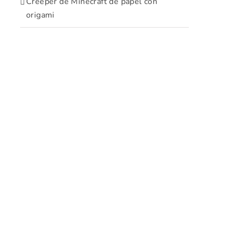
Creeper de Minecraft de papel con
origami