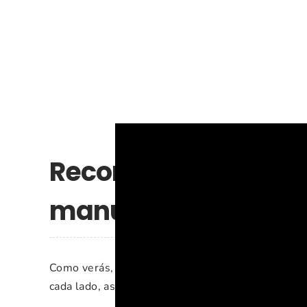
Recomendaciones e 
manualidad
Como verás, solo hemos utilizado 1 hoja de papel
cada lado, así el pollito quedará de un color difer