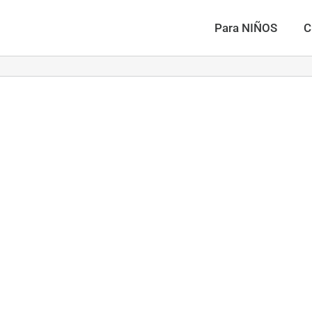
Para NIÑOS
C