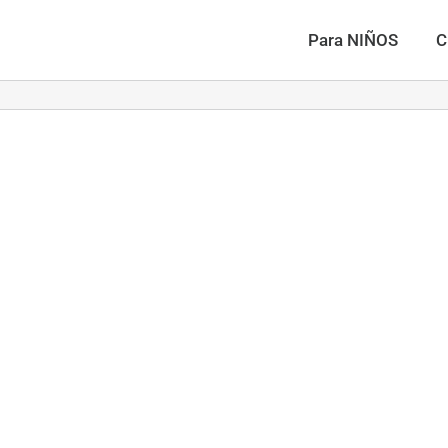
Para NIÑOS
C