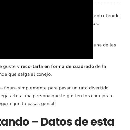
 divertida, ya que además de pasar un rato entretenido
llo, es muy interesante para hacer con niños.
cerlo o podrán hacerlo solo.E.
x ancho expresado en centimetros), que es una de las
mi.
te guste y
recortarla en forma de cuadrado
de la
de que salga el conejo.
 figura simplemente para pasar un rato divertido
regalarlo a una persona que le gusten los conejos o
Seguro que lo pasas genial!
tando – Datos de esta