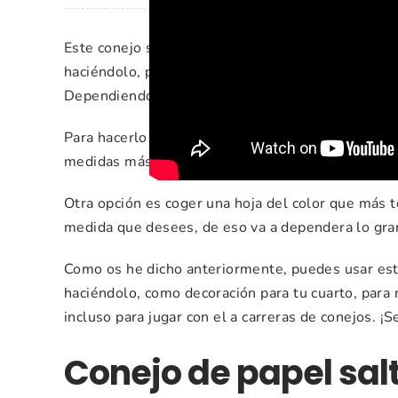
Este conejo saltarín es una figura de origami muy
haciéndolo, posteriormente puedes jugar él. Por e
Dependiendo de la edad necesitarán ayuda para ha
Para hacerlo he usado un
papel de 20 x 20
(alto 
medidas más utilizado para hacer figuras de origa
Otra opción es coger una hoja del color que más 
medida que desees, de eso va a dependera lo gran
Como os he dicho anteriormente, puedes usar esta
haciéndolo, como decoración para tu cuarto, para 
incluso para jugar con el a carreras de conejos. ¡
Conejo de papel sal