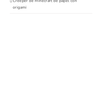
Creeper de Minecraft de papel con
origami