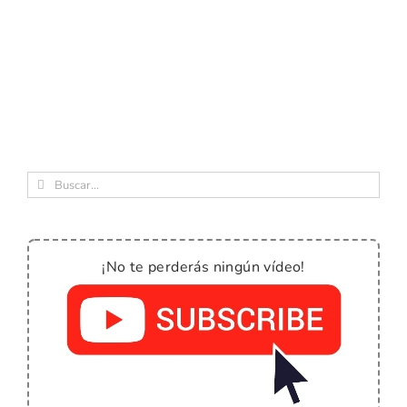
Buscar:
¡No te perderás ningún vídeo!