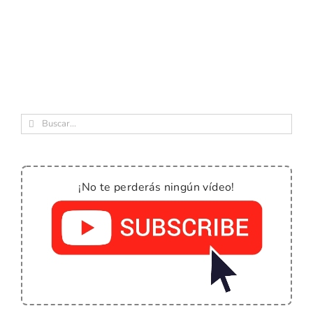
Buscar:
¡No te perderás ningún vídeo!