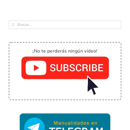
Buscar:
¡No te perderás ningún vídeo!