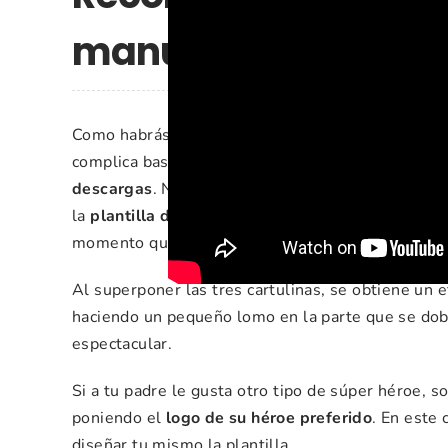
manualidad
Como habrás viso en el vídeo hacer esta manualidad
complica bastante. Así que hemos dejado la
plant
descargas
. No podíamos olvidarnos de las mamas
la
plantilla de Súper Mamá
, una idea que podrás 
momento que quieras tener un detalle con ella.
Al superponer las tres cartulinas, se obtiene u
haciendo un pequeño lomo en la parte que se dob
espectacular.
Si a tu padre le gusta otro tipo de súper héroe, 
poniendo el
logo de su héroe preferido
. En este
diseñar tu mismo la plantilla.