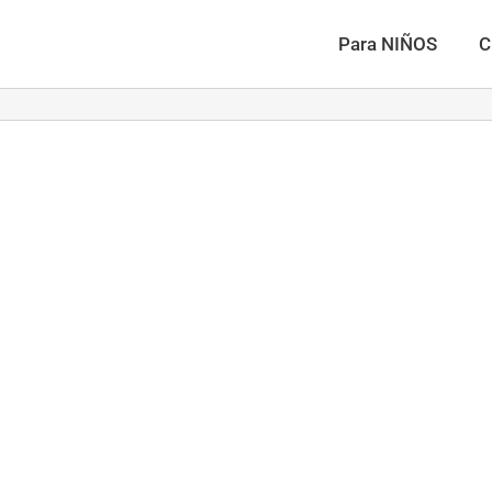
Para NIÑOS
C