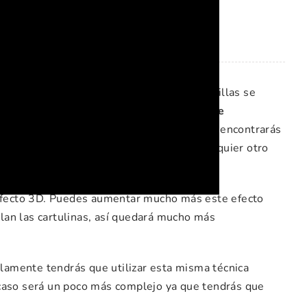
 es muy fácil, pero si no tienes las plantillas se
illa de la tarjeta Súper Papa en la zona de
, así que en la zona de descargas también encontrarás
utilizar para el Día de la Madre o para cualquier otro
n efecto 3D. Puedes aumentar mucho más este efecto
lan las cartulinas, así quedará mucho más
solamente tendrás que utilizar esta misma técnica
 caso será un poco más complejo ya que tendrás que