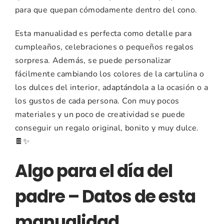
para
que
quepan
cómodamente
dentro
del
cono.
Esta
manualidad
es
perfecta
como
detalle
para
cumpleaños,
celebraciones
o
pequeños
regalos
sorpresa.
Además,
se
puede
personalizar
fácilmente
cambiando
los
colores
de
la
cartulina
o
los
dulces
del
interior,
adaptándola
a
la
ocasión
o
a
los
gustos
de
cada
persona.
Con
muy
pocos
materiales
y
un
poco
de
creatividad
se
puede
conseguir
un
regalo
original,
bonito
y
muy
dulce.
🍫✨
Algo para el día del
padre – Datos de esta
manualidad