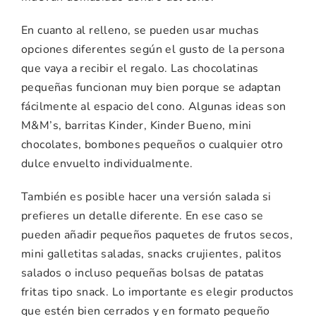
En
cuanto
al
relleno,
se
pueden
usar
muchas
opciones
diferentes
según
el
gusto
de
la
persona
que
vaya
a
recibir
el
regalo.
Las
chocolatinas
pequeñas
funcionan
muy
bien
porque
se
adaptan
fácilmente
al
espacio
del
cono.
Algunas
ideas
son
M&
M’s,
barritas
Kinder,
Kinder
Bueno,
mini
chocolates,
bombones
pequeños
o
cualquier
otro
dulce
envuelto
individualmente.
También
es
posible
hacer
una
versión
salada
si
prefieres
un
detalle
diferente.
En
ese
caso
se
pueden
añadir
pequeños
paquetes
de
frutos
secos,
mini
galletitas
saladas,
snacks
crujientes,
palitos
salados
o
incluso
pequeñas
bolsas
de
patatas
fritas
tipo
snack.
Lo
importante
es
elegir
productos
que
estén
bien
cerrados
y
en
formato
pequeño