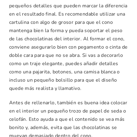
pequeños
detalles
que
pueden
marcar
la
diferencia
en
el
resultado
final.
Es
recomendable
utilizar
una
cartulina
con
algo
de
grosor
para
que
el
cono
mantenga
bien
la
forma
y
pueda
soportar
el
peso
de
las
chocolatinas
del
interior.
Al
formar
el
cono,
conviene
asegurarlo
bien
con
pegamento
o
cinta
de
doble
cara
para
que
no
se
abra.
Si
vas
a
decorarlo
como
un
traje
elegante,
puedes
añadir
detalles
como
una
pajarita,
botones,
una
camisa
blanca
o
incluso
un
pequeño
bolsillo
para
que
el
diseño
quede
más
realista
y
llamativo.
Antes
de
rellenarlo,
también
es
buena
idea
colocar
en
el
interior
un
pequeño
trozo
de
papel
de
seda
o
celofán.
Esto
ayuda
a
que
el
contenido
se
vea
más
bonito
y,
además,
evita
que
las
chocolatinas
se
muevan
demasiado
dentro
del
cono.