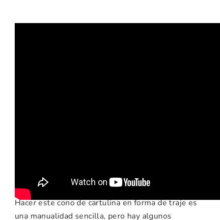
Recomendaciones e
ideas para esta
manualidad
Hacer
este
cono
de
cartulina
en
forma
de
traje
es
una
manualidad
sencilla,
pero
hay
algunos