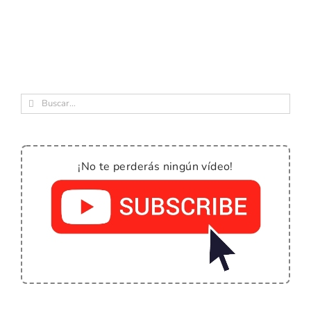
Buscar:
¡No te perderás ningún vídeo!