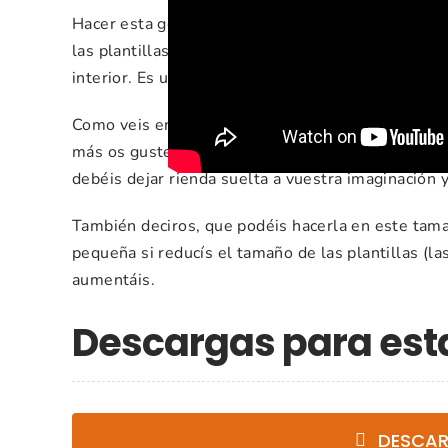
Hacer esta gorra de papel es súper económica y sen
las plantillas que os dejo y cartón. Pero a la vez
t
interior. Es una manualidad genial para regalar a 
Como veis en el vídeo, yo he usado
cartulina roja
más os guste o incluso en una cartulina estampad
debéis dejar rienda suelta a vuestra imaginación y
También deciros, que podéis hacerla en este tama
pequeña si reducís el tamaño de las plantillas (la
aumentáis.
Descargas para es
DESCAR