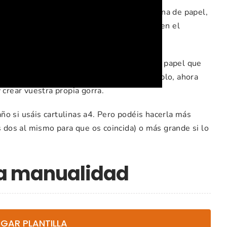
cilla, ya que solo vamos a utilizar cartulina de papel,
iene un gran encanto
por la caja que tiene en el
una persona especial.
 o azul
, pero vosotros podéis hacerlo en el papel que
a. Como siempre os digo, este es un ejemplo, ahora
 crear vuestra propia gorra.
ño si usáis cartulinas a4. Pero podéis hacerla más
s dos al mismo para que os coincida) o más grande si lo
ta manualidad
GAR PLANTILLA