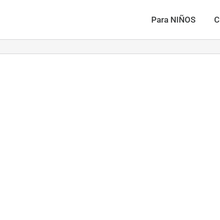
Para NIÑOS
C