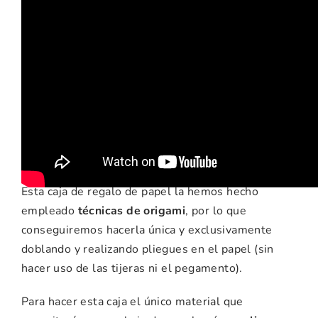
Recomendaciones e
ideas para esta
manualidad
Esta caja de regalo de papel la hemos hecho
empleado
técnicas de origami
, por lo que
conseguiremos hacerla única y exclusivamente
doblando y realizando pliegues en el papel (sin
hacer uso de las tijeras ni el pegamento).
Para hacer esta caja el único material que