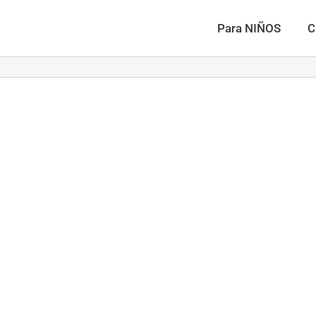
Para NIÑOS
C