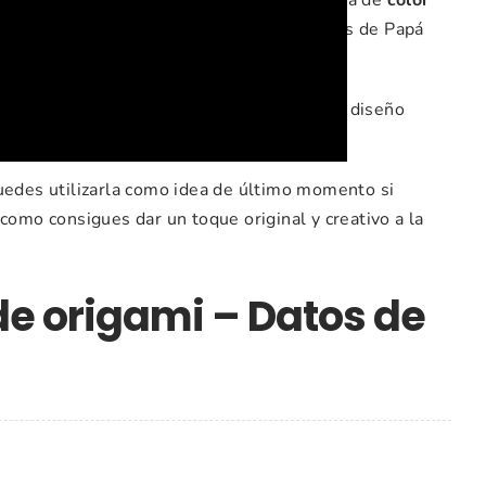
í conseguirás hacer el gorro con los colores de Papá
earlo como más te guste. Así podrás hacer diseño
Puedes utilizarla como idea de último momento si
como consigues dar un toque original y creativo a la
de origami – Datos de