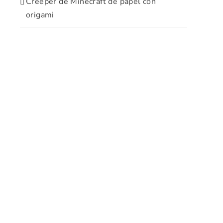
Creeper de Minecraft de papel con
origami