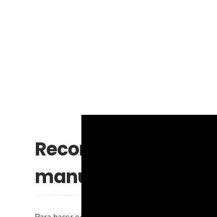
Recomendaciones e 
manualidad
Para hacer esta figura de origami solo necesitas 1