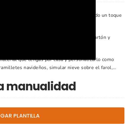
ue podrás ponerlo en cualquier estancia dando un toque
es hacerlo más resistente puedes utilizar cartón y
uste.
material que tengas por casa y personalizarlo como
amilletes navideños, simular nieve sobre el farol,…
ta manualidad
GAR PLANTILLA