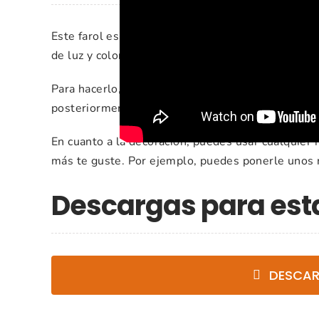
Este farol es ideal para decorar en navidad, ya q
de luz y color.
Para hacerlo, yo he usado cartulina, pero si quier
posteriormente pintarlo en el color que más te g
En cuanto a la decoración, puedes usar cualquier 
más te guste. Por ejemplo, puedes ponerle unos r
Descargas para es
DESCAR