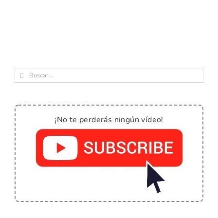
Buscar:
¡No te perderás ningún vídeo!