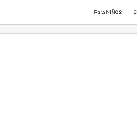
Para NIÑOS
C