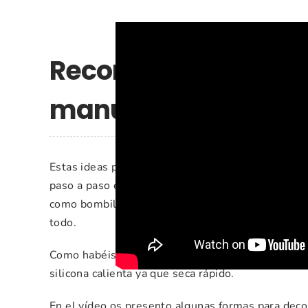
Recomendaciones e 
manualidad
Estas ideas para Halloween son muy sencillas de r
paso a paso el tutorial, por lo que te recomiend
como bombillas, latas, tubos de cartón, envases,
todo.
Como habéis visto en el vídeo, hay que pegar dist
silicona calienta ya que seca rápido.
En el vídeo os presento algunas formas para deco