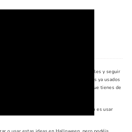
ideas para esta
ealizar. Solo tienes que coger los materiales y seguir
o que con tiempo vayas guardando materiales ya usados
… Así, en el momento de hacerlas seguro que tienes de
intos materiales por lo que la mejor opción es usar
rar o usar estas ideas en Halloween, pero podéis