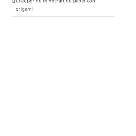
Creeper de Minecraft de papel con
origami