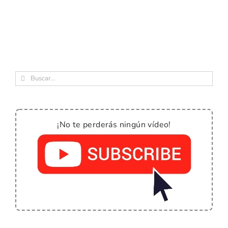
Buscar:
¡No te perderás ningún vídeo!