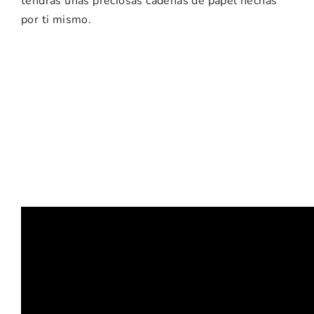
tendrás unas preciosas cadenas de papel hechas
por ti mismo.