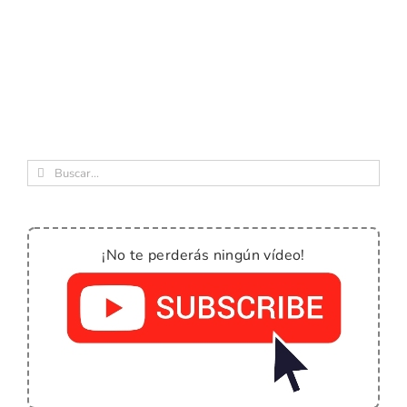
Buscar:
¡No te perderás ningún vídeo!