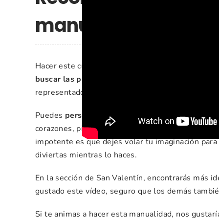
manualidad
Hacer este cuadro es súper sencillo, solo tienes q
buscar las piedras y palos
que nos vengan bien. 
representado a una feliz pareja viendo un cielo es
Puedes
personalizarlo completamente
a tu gust
corazones, pintando el fondo con acuarelas, pinta
impotente es que dejes volar tu imaginación para 
diviertas mientras lo haces.
En la sección de San Valentín, encontrarás más ide
gustado este vídeo, seguro que los demás tambié
Si te animas a hacer esta manualidad, nos gustar