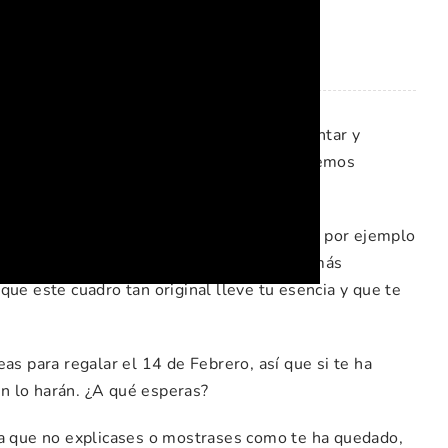
ue tener clara la idea que quieres representar y
Como habrás visto en el vídeo, nosotros hemos
trellado.
o añadiendo todo lo que se te ocurra, como por ejemplo
ndo las piedras o poniéndole detalles. Lo más
que este cuadro tan original lleve tu esencia y que te
as para regalar el 14 de Febrero, así que si te ha
n lo harán. ¿A qué esperas?
ía que no explicases o mostrases como te ha quedado,