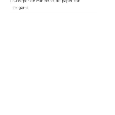
Creeper de Minecraft de papel con
origami