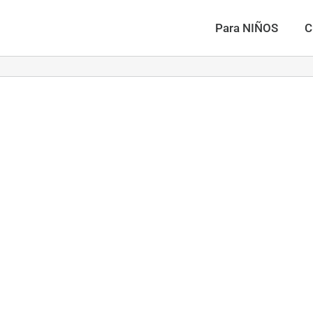
Para NIÑOS
C