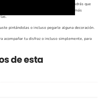
ualquier papel que tengas a mano, solo tendrás que
medidas. Si usas cartulina, tus uñas serán más
las.
ste pintándolas o incluso pegarle alguna decoración.
ara acompañar tu disfraz o incluso simplemente, para
os de esta