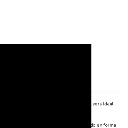
ideas para esta
es muy sencilla y rápida de hacer, así que será ideal
n ellos.
tenía en casa y que previamente he recortado en forma