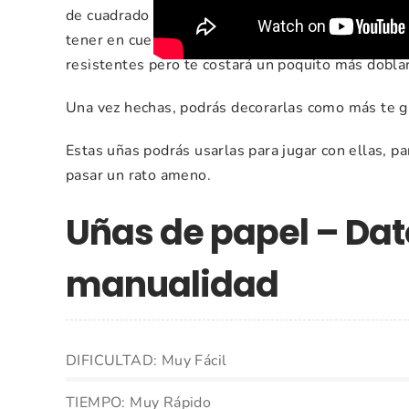
de cuadrado de 7cm x 7cm, pero tu puedes usar c
tener en cuenta que tienes que cortarlas en esas 
resistentes pero te costará un poquito más doblar
Una vez hechas, podrás decorarlas como más te gu
Estas uñas podrás usarlas para jugar con ellas, p
pasar un rato ameno.
Uñas de papel – Dat
manualidad
DIFICULTAD: Muy Fácil
TIEMPO: Muy Rápido