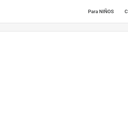
Para NIÑOS
C