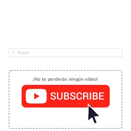
Buscar:
¡No te perderás ningún vídeo!