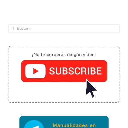
Buscar:
¡No te perderás ningún vídeo!