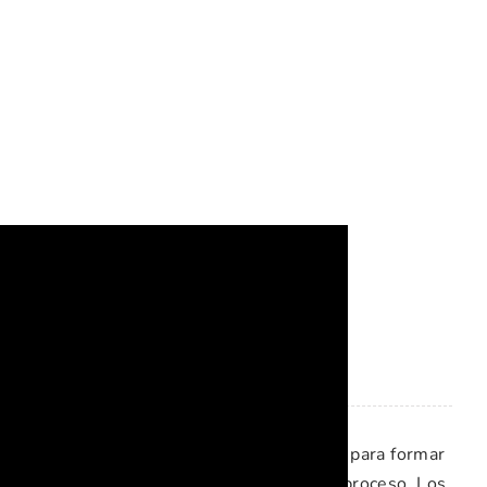
ideas para esta
n ocho billetes doblados de manera uniforme para formar
tante trabajar con cuidado durante todo el proceso. Los