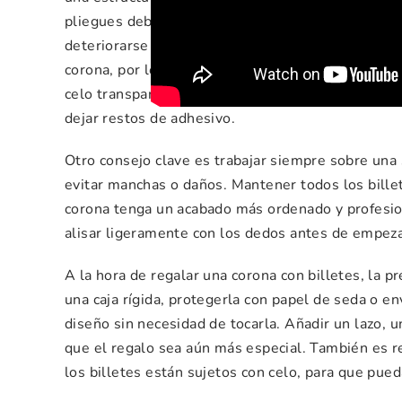
pliegues deben hacerse con suavidad, sin marcar 
deteriorarse fácilmente. El celo se utiliza únicam
corona, por lo que conviene aplicar pequeñas tira
celo transparente de buena calidad facilitará que
dejar restos de adhesivo.
Otro consejo clave es trabajar siempre sobre una s
evitar manchas o daños. Mantener todos los bille
corona tenga un acabado más ordenado y profesion
alisar ligeramente con los dedos antes de empeza
A la hora de regalar una corona con billetes, la 
una caja rígida, protegerla con papel de seda o en
diseño sin necesidad de tocarla. Añadir un lazo, u
que el regalo sea aún más especial. También es r
los billetes están sujetos con celo, para que pue