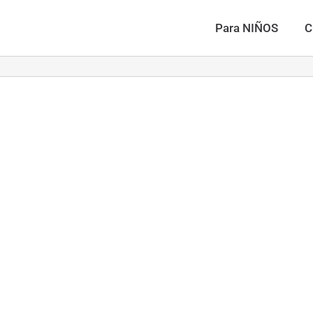
Para NIÑOS
C