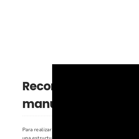
Recomendaciones e 
manualidad
Para realizar esta corona con billetes se utiliza
una estructura circular equilibrada. Es muy impor