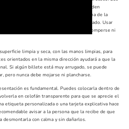
en exceso el papel, ya que los billetes pueden
ente para unir las piezas y mantener la forma de la
s en zonas discretas y sin presionar demasiado. Usar
 los billetes puedan retirarse después sin romperse ni
uperficie limpia y seca, con las manos limpias, para
tes orientados en la misma dirección ayudará a que la
al. Si algún billete está muy arrugado, se puede
r, pero nunca debe mojarse ni plancharse.
presentación es fundamental. Puedes colocarla dentro de
volverla en celofán transparente para que se aprecie el
na etiqueta personalizada o una tarjeta explicativa hace
ecomendable avisar a la persona que la recibe de que
da desmontarla con calma y sin dañarlos.